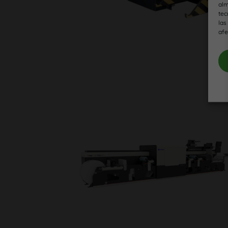
alm
tec
las
afe