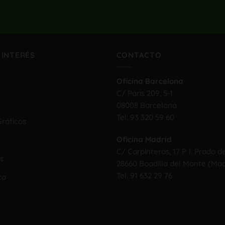
 INTERÉS
CONTACTO
Oficina Barcelona
C/ Paris 209, 5-1
08008 Barcelona
Tel:
93 320 59 60
ráficos
Oficina Madrid
C/ Carpinteros, 17 P. I. Prado d
s
28660 Boadilla del Monte (Mad
Tel:
91 632 29 76
co