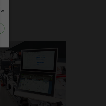
o
ede