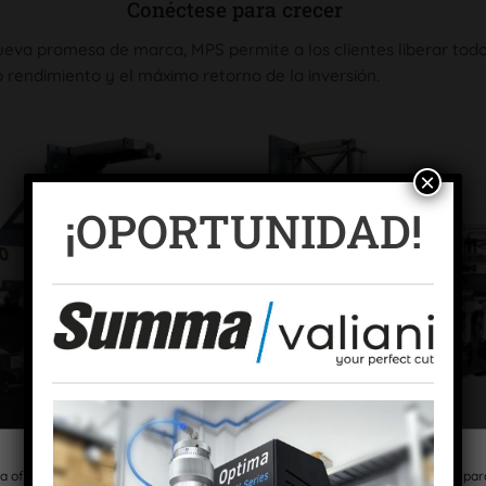
Conéctese para crecer
eva promesa de marca, MPS permite a los clientes liberar todo
 rendimiento y el máximo retorno de la inversión.
×
¡OPORTUNIDAD!
a ofrecer las mejores experiencias, utilizamos tecnologías como las cookies par