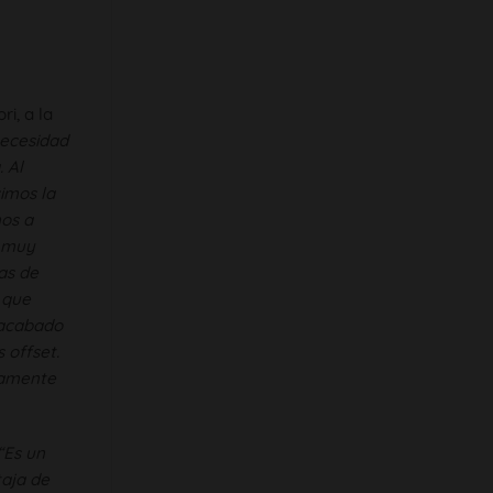
i, a la
ecesidad
 Al
imos la
mos a
d muy
as de
 que
n acabado
 offset.
tamente
“Es un
taja de