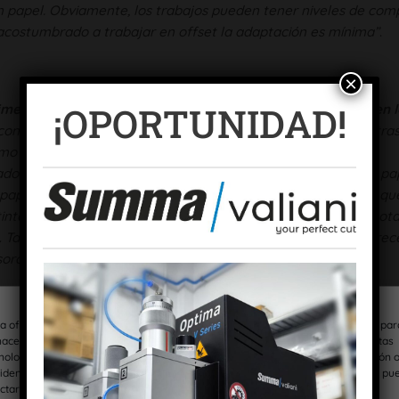
 papel. Obviamente, los trabajos pueden tener niveles de comp
a acostumbrado a trabajar en offset la adaptación es mínima”
.
×
¡OPORTUNIDAD!
mer cambio realmente significativo en tecnología offset en l
on la máquina –explica- nos dimos cuenta de que ofrecía otr
o que los pliegos salgan secos o la no utilización de polvos
do más la atención: la calidad que se obtiene al imprimir un pa
papeles muy porosos y con tinta grasa la penetración hace qu
ta cristaliza el resultado en el papel offset es realmente nota
 Tanto es así que incluso papeles que no son tan buenos parec
sorción”
.
s la variabilidad en los tonos y en las densidades, tan típicas 
do densidades en un trabajo con tres meses de diferencia, y l
a ofrecer las mejores experiencias, utilizamos tecnologías como las cookies par
esponsable de Gama Color.
“Es la tecnología del futuro sin ning
acenar y/o acceder a la información del dispositivo. El consentimiento de estas
nologías nos permitirá procesar datos como el comportamiento de navegación 
 tecnologías pero H-UV de Komori es la más completa y flexibl
 identificaciones únicas en este sitio. No consentir o retirar el consentimiento, pu
ctar negativamente a ciertas características y funciones.