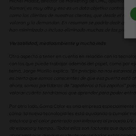
Michel Madoz, director de Marketing de OMC, apunta en r
Komori, es muy alta y eso es un dato objetivo contrastado 
como los clientes de nuestros clientes, que desde el mom
valoran y la demandan. En resumen se podría decir que se
han minimizado o incluso eliminado muchas de las problem
Versatilidad, medioambiente y mucho más
Otro aspecto a tener en cuenta en relación con la tecnolo
con los que puede trabajar además del papel, como por eje
tema, Jorge Murillo explica:
“En principio no nos estamos 
es cierto que somos conscientes de que esa puerta está 
ahora, somos partidarios de “zapateros a tus zapatos” pue
valorar cuánto tendríamos que aprender para poder entrar
Por otro lado, Gama Color es una empresa especialmente s
cómo la nueva tecnología les está ayudando a cumplir mej
eléctrico y el calor generado son inferiores al proceso UV,
de espacio y tiempo… Todos ellos son factores que ayudan
otras ventajas, aunque evidentemente todos estos aspecto