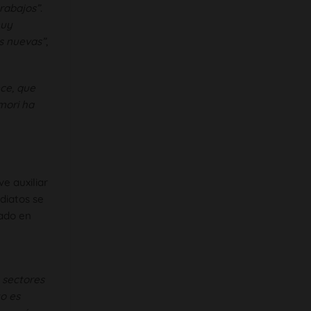
trabajos”
.
muy
as nuevas”
,
ce, que
mori ha
e auxiliar
diatos se
ado en
 sectores
o es