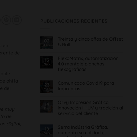
PUBLICACIONES RECIENTES
Treinta y cinco años de Offset
02
& Roll
a en
Feb
No
erente de
hay
FlexoMatrix, automatización
comentarios
15
en
4.0 montaje planchas
Sep
Treinta
flexográficas
y
cinco
cable
No
años
hay
de
de ahí la
Comunicado Covid19 para
comentarios
Offset
23
en
&
e del
Imprentas
Mar
FlexoMatrix,
Roll
automatización
No
4.0
hay
montaje
Orvy Impresión Gráfica,
comentarios
14
planchas
en
innovación H-UV y tradición al
fue muy
Ene
flexográficas
Comunicado
servicio del cliente
Covid19
otó de
para
No
Imprentas
n digital,
hay
Serra Indústria Gràfica,
comentarios
18
en
aumenta su calidad y
Sep
Orvy