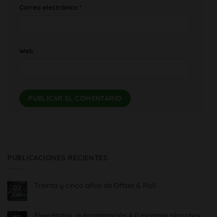
Correo electrónico
*
Web
PUBLICACIONES RECIENTES
Treinta y cinco años de Offset & Roll
02
Feb
No
hay
comentarios
en
FlexoMatrix, automatización 4.0 montaje planchas