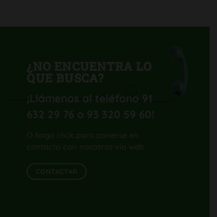
H-
UV
¿NO ENCUENTRA LO
QUE BUSCA?
¡Llámenos al teléfono 91
632 29 76 o 93 320 59 60
!
O haga click para ponerse en
contacto con nosotros vía web.
CONTACTAR