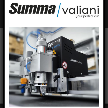
resistencia al roce… una vez sale el pliego se corta, pliega,
grapa, troquela o lo que sea necesario sin pérdida de
tiempo“
.
Para ofrecer las mejores experiencias, utilizamos tecnologías como las
cookies para almacenar y/o acceder a la información del dispositivo. El
consentimiento de estas tecnologías nos permitirá procesar datos como
el comportamiento de navegación o las identificaciones únicas en este
sitio. No consentir o retirar el consentimiento, puede afectar
negativamente a ciertas características y funciones.
ACEPTAR COOKIES
VER PREFERENCIAS
Komori Lithrone G40 combina tecnología puntera Komori
Política de cookies
Política de privacidad
Aviso Legal
con la r
econocida e innovadora tecnología líder mundial
,
con
más de 1.000 instalaciones, de secado de baja