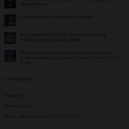
15
Treinta
flexográficas
y
Sep
cinco
No
años
hay
de
Comunicado Covid19 para Imprentas
comentarios
23
Offset
en
&
Mar
No
FlexoMatrix,
Roll
hay
automatización
comentarios
4.0
en
montaje
Orvy Impresión Gráfica, innovación H-UV y
14
Comunicado
planchas
tradición al servicio del cliente
Covid19
Ene
flexográficas
para
No
Imprentas
hay
Serra Indústria Gràfica, aumenta su calidad y
comentarios
18
en
productividad con su nueva Komori Lithrone GL40
Sep
Orvy
H-UV
Impresión
Gráfica,
No
innovación
hay
H-
comentarios
UV
en
CATEGORÍAS
y
Serra
tradición
Indústria
al
Gràfica,
servicio
aumenta
del
Empresa
(2)
su
cliente
calidad
y
Flexografía
(1)
productividad
con
su
Tintas y Barnices para U-VE / LED
(91)
nueva
Komori
Lithrone
GL40