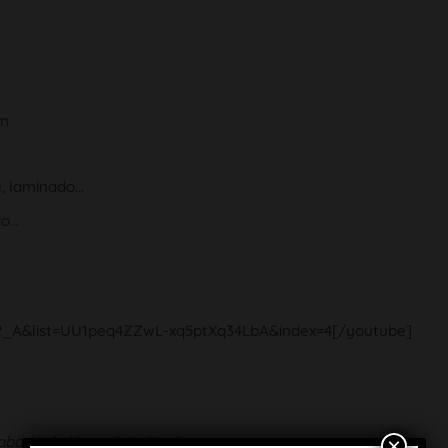
mm
g, laminado…
do…
_A&list=UU1peq4ZZwL-xq5ptXq34LbA&index=4[/youtube]
bado de láser digital in-line
.
×