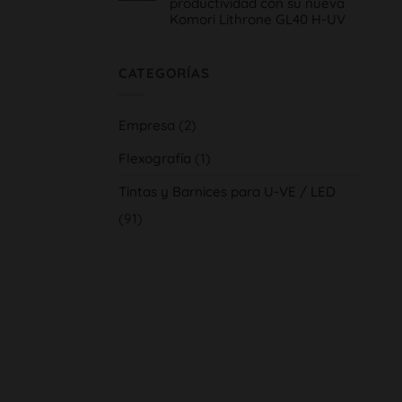
productividad con su nueva
Impresión
Gráfica,
Komori Lithrone GL40 H-UV
innovación
H-
No
UV
hay
y
comentarios
tradición
en
CATEGORÍAS
al
Serra
servicio
Indústria
del
Gràfica,
cliente
aumenta
su
Empresa
(2)
calidad
y
productividad
Flexografía
(1)
con
su
nueva
Tintas y Barnices para U-VE / LED
Komori
Lithrone
(91)
GL40
H-
UV