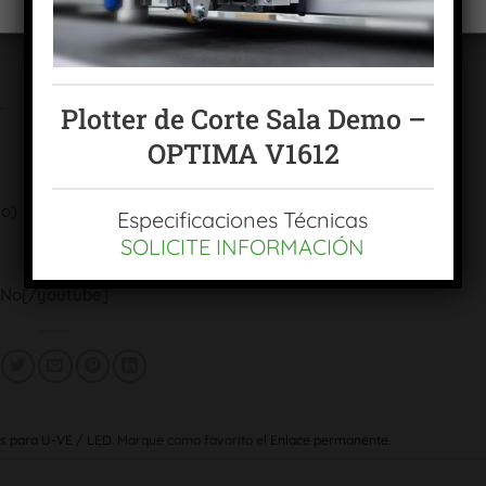
.
Plotter de Corte Sala Demo –
OPTIMA V1612
lo)
Especificaciones Técnicas
SOLICITE INFORMACIÓN
No[/youtube]
es para U-VE / LED
. Marque como favorito el
Enlace permanente
.