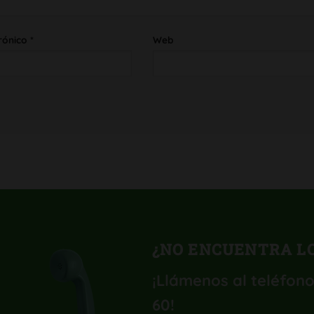
rónico
*
Web
¿NO ENCUENTRA LO
¡Llámenos al teléfono
60
!