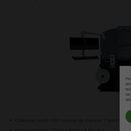
Par
alm
tec
las
afe
Cabezales XAAR 1002 capaces de imprimir 7 tipos de tam
Hasta 6 canales ( CMYK + Blanco + Barniz )