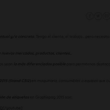
ntual y/o concreta
. Tengo el cliente, el trabajo… pero necesit
a nuevos mercados, productos, clientes…
ios sean
lo más diferenciados posible
para permitirnos destaca
015 (Stand C312)
en
maquinaria, consumibles o equipos
que cu
ón de etiquetas
en Graphispag 2015 son:
tQ[/youtube]