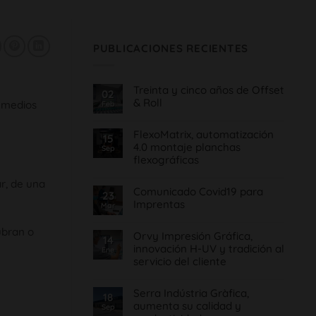
PUBLICACIONES RECIENTES
Treinta y cinco años de Offset
02
& Roll
o medios
Feb
No
hay
FlexoMatrix, automatización
comentarios
15
en
4.0 montaje planchas
Sep
Treinta
flexográficas
y
cinco
No
años
r, de una
hay
de
Comunicado Covid19 para
comentarios
Offset
23
en
&
Imprentas
Mar
FlexoMatrix,
Roll
automatización
No
4.0
hay
bran o
montaje
Orvy Impresión Gráfica,
comentarios
14
planchas
en
innovación H-UV y tradición al
Ene
flexográficas
Comunicado
servicio del cliente
Covid19
para
No
Imprentas
hay
Serra Indústria Gràfica,
comentarios
18
en
aumenta su calidad y
Sep
Orvy