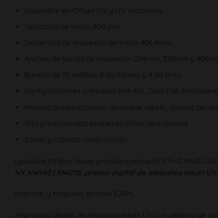
Disponible en Offset UV y UV Waterless
Velocidad de hasta 300 i/m
Desarrollo de impresión de hasta 406,4mm
Anchos de banda de impresión: 254mm, 330mm y 406
Batería de 19 rodillos, 4 oscilantes y 4 de tinta
Configuraciones a medida: Hot-foil, Cold-Foil, Embossin
Máxima automatización: arranque rápido, mínimo perdi
Alta productividad etiquetas offset alta calidad
Sólida y robusta construcción
[youtube]https://www.youtube.com/watch?v=Z3Mz3JUSP
NX NW140 | NW210, prensa digital de etiquetas inkjet UV
Imprime, y troquela, en sólo 3,20m.
Impresora digital de etiquetas inkjet UV
con
sistema de aca