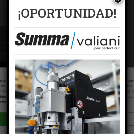
¡OPORTUNIDAD!
a ofrecer las mejores experiencias, utilizamos tecnologías como las cookies par
acenar y/o acceder a la información del dispositivo. El consentimiento de estas
nologías nos permitirá procesar datos como el comportamiento de navegación 
 identificaciones únicas en este sitio. No consentir o retirar el consentimiento, pu
ctar negativamente a ciertas características y funciones.
ACEPTAR COOKIES
VER PREFERENCIAS
año de gota, desde 6-42 pl.
Política de cookies
Política de privacidad
Aviso Legal