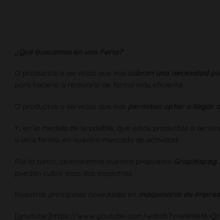
¿Qué buscamos en una Feria?
O productos o servicios que nos
c
ubran una necesidad pu
para hacerlo o realizarlo de forma más eficiente.
O productos o servicios que nos
permitan optar o llegar 
Y, en la medida de lo posible, que estos productos o servic
u otra forma, en nuestro mercado de actividad.
Por lo tanto, centraremos nuestra propuesta
Graphispag 2
puedan cubrir esos dos espectros.
Nuestras
principales novedades
en
maquinaria de impresi
[youtube]https://www.youtube.com/watch?v=ivkH6H6-Q