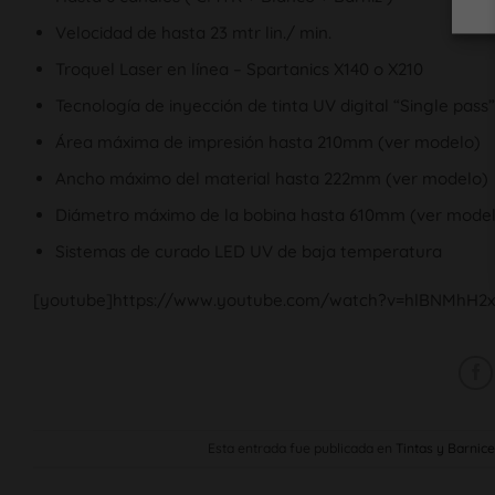
Velocidad de hasta 23 mtr lin./ min.
Troquel Laser en línea – Spartanics X140 o X210
Tecnología de inyección de tinta UV digital “Single pass”
Área máxima de impresión hasta 210mm (ver modelo)
Ancho máximo del material hasta 222mm (ver modelo)
Diámetro máximo de la bobina hasta 610mm (ver mode
Sistemas de curado LED UV de baja temperatura
[youtube]https://www.youtube.com/watch?v=hlBNMhH2x
Esta entrada fue publicada en
Tintas y Barnic