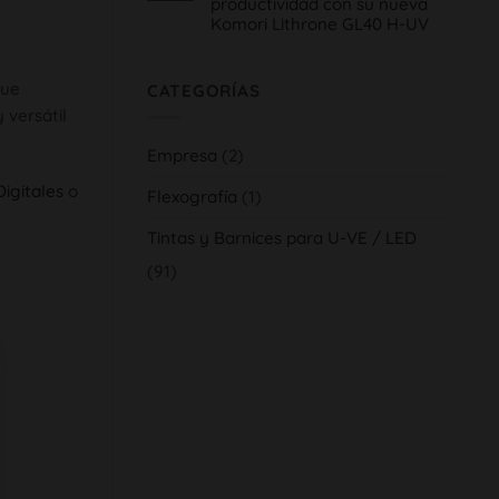
productividad con su nueva
Impresión
Gráfica,
Komori Lithrone GL40 H-UV
innovación
H-
No
UV
hay
y
comentarios
tradición
ue
en
CATEGORÍAS
al
Serra
servicio
 versátil
Indústria
del
Gràfica,
cliente
aumenta
su
Empresa
(2)
calidad
y
igitales
o
productividad
Flexografía
(1)
con
su
nueva
Tintas y Barnices para U-VE / LED
Komori
Lithrone
(91)
GL40
H-
UV