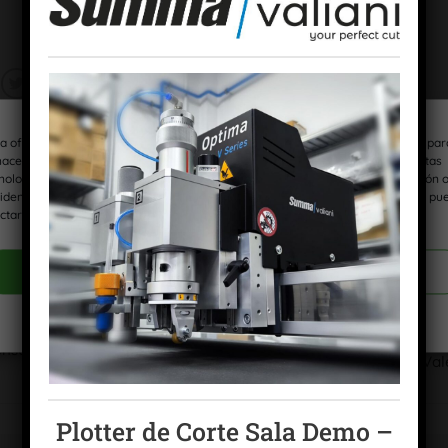
a ofrecer las mejores experiencias, utilizamos tecnologías como las cookies par
es para U-VE / LED
. Marque como favorito el
Enlace permanente
.
acenar y/o acceder a la información del dispositivo. El consentimiento de estas
nologías nos permitirá procesar datos como el comportamiento de navegación 
 identificaciones únicas en este sitio. No consentir o retirar el consentimiento, pu
ctar negativamente a ciertas características y funciones.
ACEPTAR COOKIES
VER PREFERENCIAS
Política de cookies
Política de privacidad
Aviso Legal
ensa
Open House Toshiba ::: Va
Plotter de Corte Sala Demo –