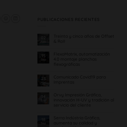
PUBLICACIONES RECIENTES
Treinta y cinco años de Offset
02
& Roll
Feb
No
hay
FlexoMatrix, automatización
comentarios
15
en
4.0 montaje planchas
Sep
Treinta
flexográficas
y
cinco
No
años
hay
de
Comunicado Covid19 para
comentarios
Offset
23
en
&
Imprentas
Mar
FlexoMatrix,
Roll
automatización
No
4.0
hay
montaje
Orvy Impresión Gráfica,
comentarios
14
planchas
en
innovación H-UV y tradición al
Ene
flexográficas
Comunicado
servicio del cliente
Covid19
para
No
Imprentas
hay
Serra Indústria Gràfica,
comentarios
18
en
aumenta su calidad y
Sep
Orvy