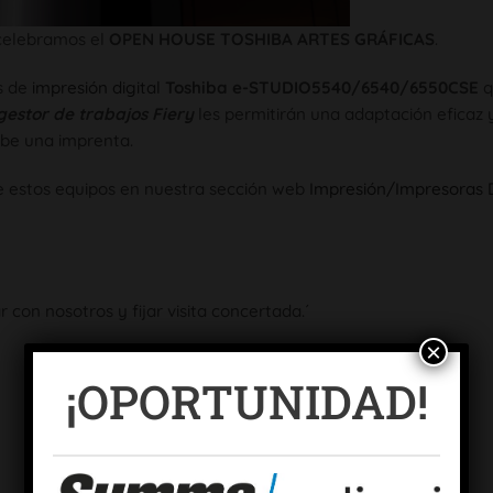
 celebramos el
OPEN HOUSE TOSHIBA ARTES GRÁFICAS
.
s de
impresión digital
Toshiba e-STUDIO5540/6540/6550CSE
q
gestor de trabajos Fiery
les permitirán una adaptación eficaz y
ibe una imprenta.
de estos equipos en nuestra sección web
Impresión/Impresoras D
 con nosotros y fijar visita concertada.´
×
¡OPORTUNIDAD!