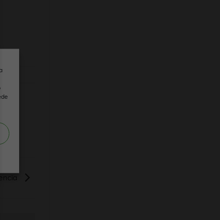
a
o
ede
lencia