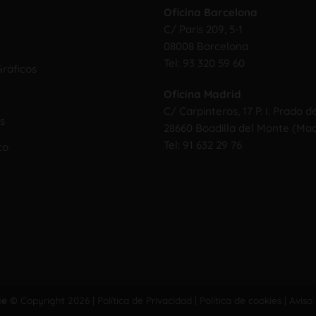
Oficina Barcelona
C/ Paris 209, 5-1
08008 Barcelona
Tel:
93 320 59 60
ráficos
Oficina Madrid
C/ Carpinteros, 17 P. I. Prado d
s
28660 Boadilla del Monte (Mad
Tel:
91 632 29 76
co
ae ©
Copyright 2026 |
Política de Privacidad
|
Política de cookies
|
Aviso