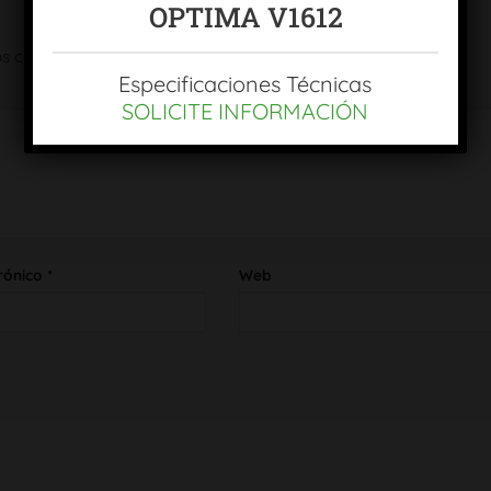
OPTIMA V1612
os campos obligatorios están marcados con
*
Especificaciones Técnicas
SOLICITE INFORMACIÓN
rónico
*
Web