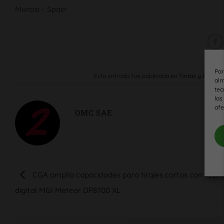
Murcia – Spain
Par
Esta entrada fue publicada en
Tintas y Barnic
alm
tec
las
afe
OMC SAE
CGA amplia capacidades para tirajes cortos con la pr
digital MGI Meteor DP8700 XL