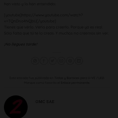
han visto y lo han entendido:
[youtube]https://www.youtube.com/watch?
v=TQnDno4NQbU[/youtube]
Tienes que verlo. Verlo para creerlo. Porque ya es real.
Sólo falta que tú te lo creas. Y muchos no creemos sin ver.
¡No llegues tarde!
Esta entrada fue publicada en
Tintas y Barnices para U-VE / LED
.
Marque como favorito el
Enlace permanente
.
OMC SAE