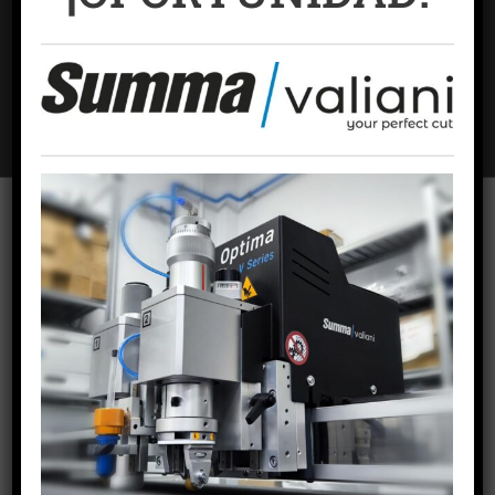
Nombre
*
Correo electrónico
*
Web
Para ofrecer las mejores experiencias, utilizamos tecnologías como las
cookies para almacenar y/o acceder a la información del dispositivo. El
consentimiento de estas tecnologías nos permitirá procesar datos como
el comportamiento de navegación o las identificaciones únicas en este
sitio. No consentir o retirar el consentimiento, puede afectar
negativamente a ciertas características y funciones.
ACEPTAR COOKIES
VER PREFERENCIAS
PUBLICACIONES RECIENTES
Política de cookies
Política de privacidad
Aviso Legal