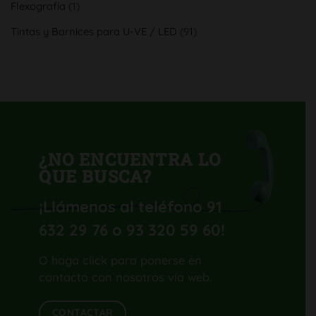
Flexografía
(1)
productividad
con
su
Tintas y Barnices para U-VE / LED
(91)
nueva
Komori
Lithrone
GL40
H-
UV
¿NO ENCUENTRA LO
QUE BUSCA?
¡Llámenos al teléfono 91
632 29 76 o 93 320 59 60
!
O haga click para ponerse en
contacto con nosotros vía web.
CONTACTAR