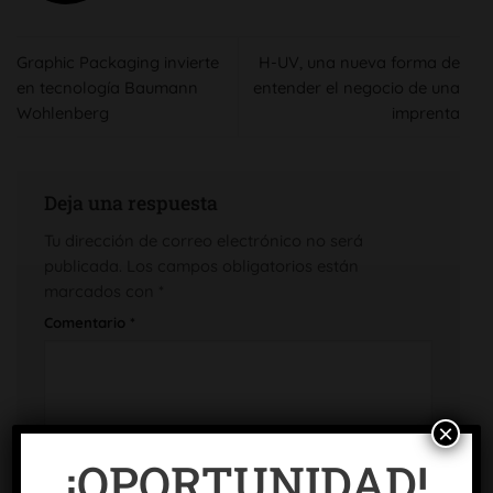
Graphic Packaging invierte
H-UV, una nueva forma de
en tecnología Baumann
entender el negocio de una
Wohlenberg
imprenta
Deja una respuesta
Tu dirección de correo electrónico no será
publicada.
Los campos obligatorios están
marcados con
*
Comentario
*
×
¡OPORTUNIDAD!