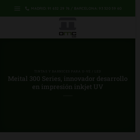
saltar
MADRID: 91 632 29 76 / BARCELONA: 93 320 59 60
al
contenido
TINTAS Y BARNICES PARA U-VE / LED
Meital 300 Series, innovador desarrollo
en impresión inkjet UV