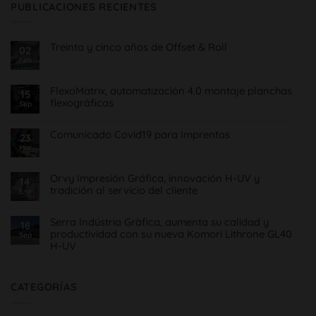
PUBLICACIONES RECIENTES
Treinta y cinco años de Offset & Roll
02
Feb
No
hay
comentarios
en
FlexoMatrix, automatización 4.0 montaje planchas
15
Treinta
flexográficas
y
Sep
cinco
No
años
hay
de
Comunicado Covid19 para Imprentas
comentarios
23
Offset
en
&
Mar
No
FlexoMatrix,
Roll
hay
automatización
comentarios
4.0
en
montaje
Orvy Impresión Gráfica, innovación H-UV y
14
Comunicado
planchas
tradición al servicio del cliente
Covid19
Ene
flexográficas
para
No
Imprentas
hay
Serra Indústria Gràfica, aumenta su calidad y
comentarios
18
en
productividad con su nueva Komori Lithrone GL40
Sep
Orvy
H-UV
Impresión
Gráfica,
No
innovación
hay
H-
comentarios
UV
en
CATEGORÍAS
y
Serra
tradición
Indústria
al
Gràfica,
servicio