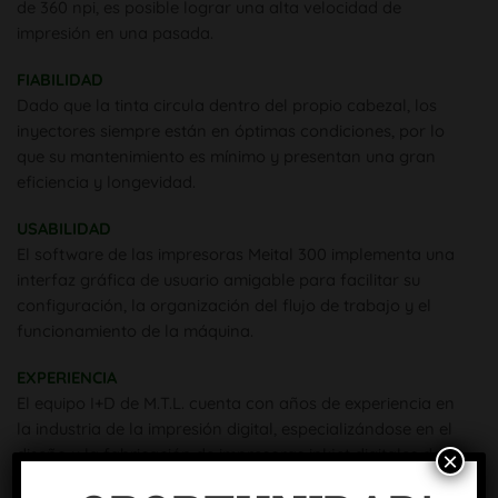
de 360 npi, es posible lograr una alta velocidad de
impresión en una pasada.
FIABILIDAD
Dado que la tinta circula dentro del propio cabezal, los
inyectores siempre están en óptimas condiciones, por lo
que su mantenimiento es mínimo y presentan una gran
eficiencia y longevidad.
USABILIDAD
El software de las impresoras Meital 300 implementa una
interfaz gráfica de usuario amigable para facilitar su
configuración, la organización del flujo de trabajo y el
funcionamiento de la máquina.
EXPERIENCIA
El equipo I+D de M.T.L. cuenta con años de experiencia en
la industria de la impresión digital, especializándose en el
diseño y la fabricación de impresoras inkjet digitales de
×
gran formato. Su objetivo ha sido siempre superar las