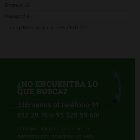
aumenta
del
Empresa
(2)
su
cliente
calidad
y
Flexografía
(1)
productividad
con
su
Tintas y Barnices para U-VE / LED
(91)
nueva
Komori
Lithrone
GL40
H-
UV
¿NO ENCUENTRA LO
QUE BUSCA?
¡Llámenos al teléfono 91
632 29 76 o 93 320 59 60
!
O haga click para ponerse en
contacto con nosotros vía web.