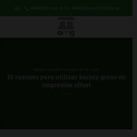
saltar
MADRID: 91 632 29 76 / BARCELONA: 93 320 59 60
al
contenido
TINTAS Y BARNICES PARA U-VE / LED
10 razones para utilizar barniz graso en
impresión offset