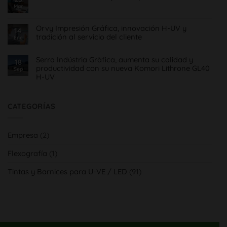
en
&
Mar
No
FlexoMatrix,
Roll
hay
automatización
comentarios
4.0
en
montaje
Orvy Impresión Gráfica, innovación H-UV y
14
Comunicado
planchas
tradición al servicio del cliente
Covid19
Ene
flexográficas
para
No
Imprentas
hay
Serra Indústria Gràfica, aumenta su calidad y
comentarios
18
en
productividad con su nueva Komori Lithrone GL40
Sep
Orvy
H-UV
Impresión
Gráfica,
No
innovación
hay
H-
comentarios
UV
en
CATEGORÍAS
y
Serra
tradición
Indústria
al
Gràfica,
servicio
aumenta
del
Empresa
(2)
su
cliente
calidad
y
Flexografía
(1)
productividad
con
su
Tintas y Barnices para U-VE / LED
(91)
nueva
Komori
Lithrone
GL40
H-
UV