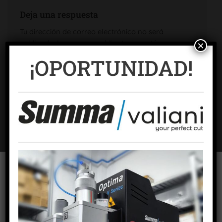
Deja una respuesta
Tu dirección de correo electrónico no será
publicada.
Los campos obligatorios están
×
marcados con
*
¡OPORTUNIDAD!
Comentario
*
Nombre
*
Para ofrecer las mejores experiencias, utilizamos tecnologías como las
cookies para almacenar y/o acceder a la información del dispositivo. El
consentimiento de estas tecnologías nos permitirá procesar datos como
Correo electrónico
*
el comportamiento de navegación o las identificaciones únicas en este
sitio. No consentir o retirar el consentimiento, puede afectar
negativamente a ciertas características y funciones.