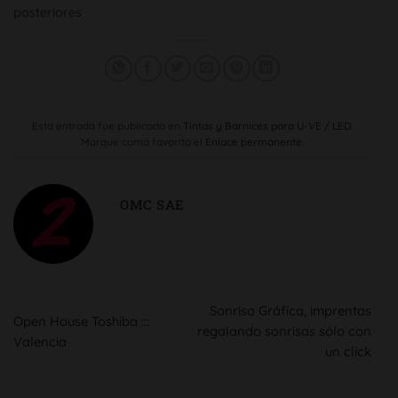
posteriores
Esta entrada fue publicada en
Tintas y Barnices para U-VE / LED
.
Marque como favorito el
Enlace permanente
.
OMC SAE
Sonrisa Gráfica, imprentas
Open House Toshiba :::
regalando sonrisas sólo con
Valencia
un click