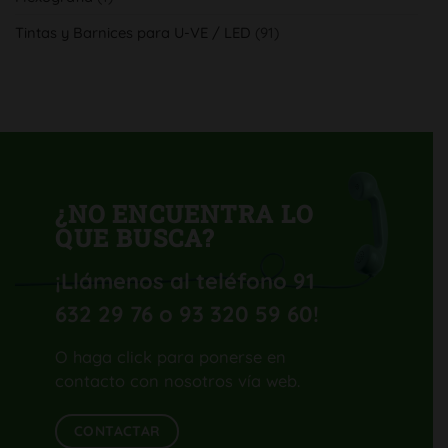
con
su
Tintas y Barnices para U-VE / LED
(91)
nueva
Komori
Lithrone
GL40
H-
UV
¿NO ENCUENTRA LO
QUE BUSCA?
¡Llámenos al teléfono 91
632 29 76 o 93 320 59 60
!
O haga click para ponerse en
contacto con nosotros vía web.
CONTACTAR