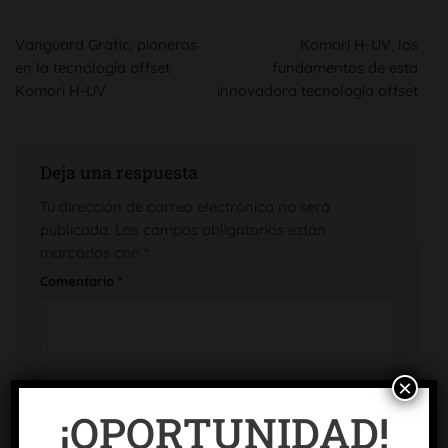
Vanguard Gràfic, pioneros
Komori H-UV, los
en la tecnología offset
fundamentos de esta
Komori H-UV
innovadora tecnología offset
Deja una respuesta
Tu dirección de correo electrónico no será
publicada.
Los campos obligatorios están
marcados con
*
Comentario
*
×
¡OPORTUNIDAD!