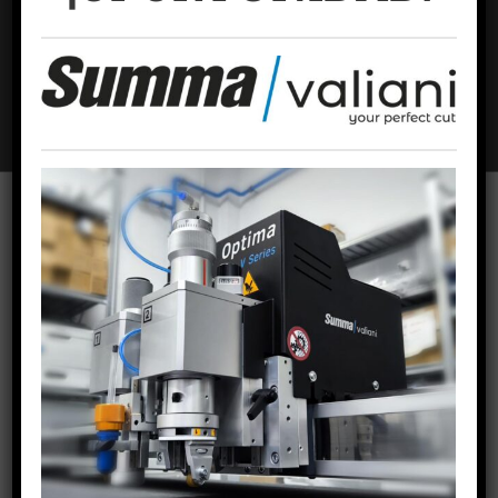
Nombre
*
Correo electrónico
*
Web
Para ofrecer las mejores experiencias, utilizamos tecnologías como las
cookies para almacenar y/o acceder a la información del dispositivo. El
consentimiento de estas tecnologías nos permitirá procesar datos como
el comportamiento de navegación o las identificaciones únicas en este
sitio. No consentir o retirar el consentimiento, puede afectar
negativamente a ciertas características y funciones.
ACEPTAR COOKIES
VER PREFERENCIAS
PUBLICACIONES RECIENTES
Política de cookies
Política de privacidad
Aviso Legal